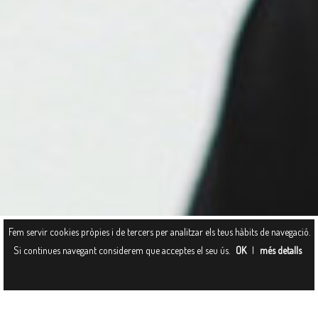
Fem servir cookies pròpies i de tercers per analitzar els teus hàbits de navegació.
Dissabte, 15 de Juny de 2013
Si continues navegant considerem que acceptes el seu ús.
OK
|
més detalls
FOTOGRAFIA EMBARÀS: LA MAMA DE
JOSEPH