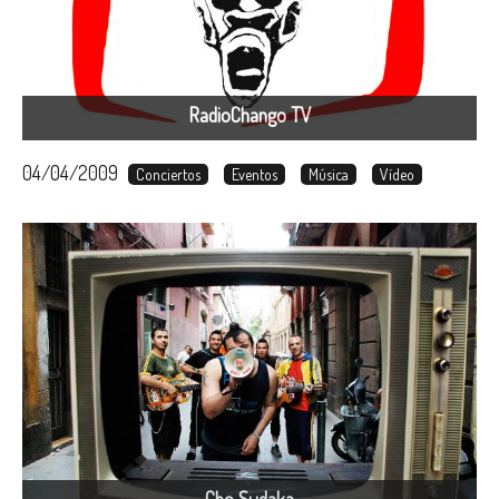
RadioChango TV
04/04/2009
Conciertos
Eventos
Música
Vídeo
Che Sudaka