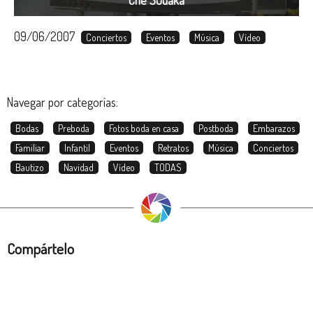
09/06/2007
Conciertos
Eventos
Música
Vídeo
Navegar por categorías:
Bodas
Preboda
Fotos boda en casa
Postboda
Embarazos
Familiar
Infantil
Eventos
Retratos
Música
Conciertos
Bautizo
Navidad
Vídeo
TODAS
Compártelo